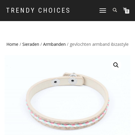
TRENDY CHOICES
SCHAKEL
0
TUSSEN
MENU
Home
/
Sieraden
/
Armbanden
/ gevlochten armband ibizastyle