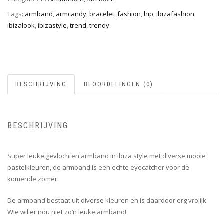
Tags:
armband
,
armcandy
,
bracelet
,
fashion
,
hip
,
ibizafashion
,
ibizalook
,
ibizastyle
,
trend
,
trendy
BESCHRIJVING
BEOORDELINGEN (0)
BESCHRIJVING
Super leuke gevlochten armband in ibiza style met diverse mooie
pastelkleuren, de armband is een echte eyecatcher voor de
komende zomer.
De armband bestaat uit diverse kleuren en is daardoor erg vrolijk.
Wie wil er nou niet zo’n leuke armband!