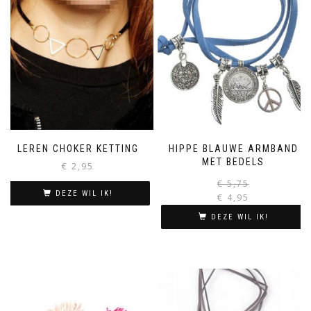
LEREN CHOKER KETTING
HIPPE BLAUWE ARMBAND
MET BEDELS
€
2,95
€
5,75
DEZE WIL IK!
€
4,95
i
DEZE WIL IK!