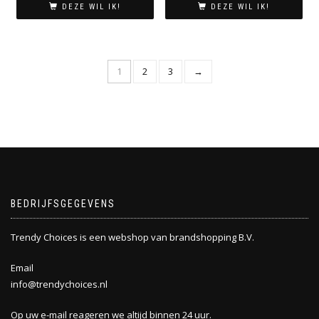
was:
is:
DEZE WIL IK!
DEZE WIL IK!
€ 7,95.
€ 6,95.
1
2
3
→
BEDRIJFSGEGEVENS
Trendy Choices is een webshop van brandshopping B.V.
Email
info@trendychoices.nl
Op uw e-mail reageren we altijd binnen 24 uur.