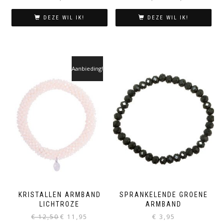
prijs
prijs
was:
is:
DEZE WIL IK!
DEZE WIL IK!
€ 12,50.
€ 11,95.
Aanbieding!
KRISTALLEN ARMBAND
SPRANKELENDE GROENE
LICHTROZE
ARMBAND
Oorspronkelijke
Huidige
€
12,50
€
11,95
€
3,95