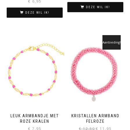
€
6,95
DEZE WIL IK!
DEZE WIL IK!
Aanbieding!
LEUK ARMBANDJE MET
KRISTALLEN ARMBAND
ROZE KRALEN
FELROZE
Oorspronkelijke
Huidige
€
7,95
€
12,50
€
11,95