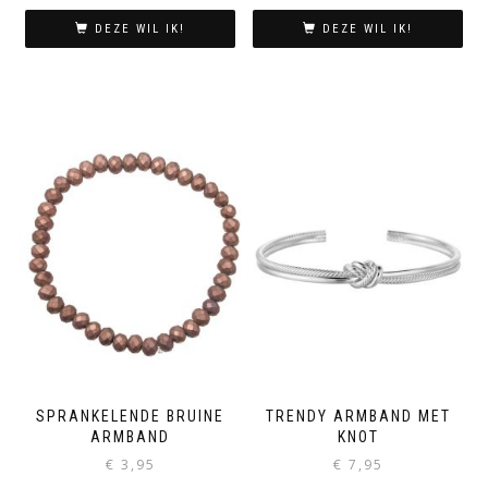
prijs
prijs
was:
is:
DEZE WIL IK!
DEZE WIL IK!
€ 12,50.
€ 11,95.
SPRANKELENDE BRUINE
TRENDY ARMBAND MET
ARMBAND
KNOT
€
3,95
€
7,95