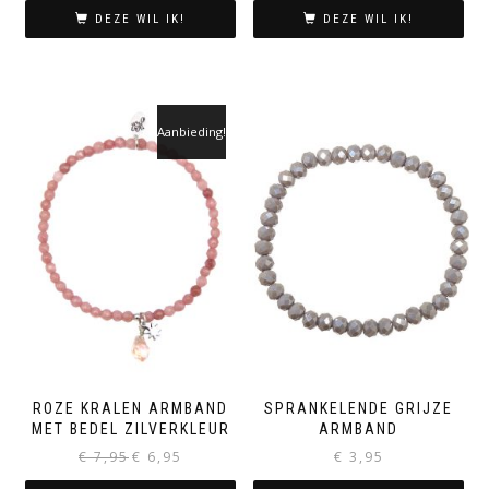
DEZE WIL IK!
DEZE WIL IK!
Aanbieding!
ROZE KRALEN ARMBAND
SPRANKELENDE GRIJZE
MET BEDEL ZILVERKLEUR
ARMBAND
Oorspronkelijke
Huidige
€
7,95
€
6,95
€
3,95
prijs
prijs