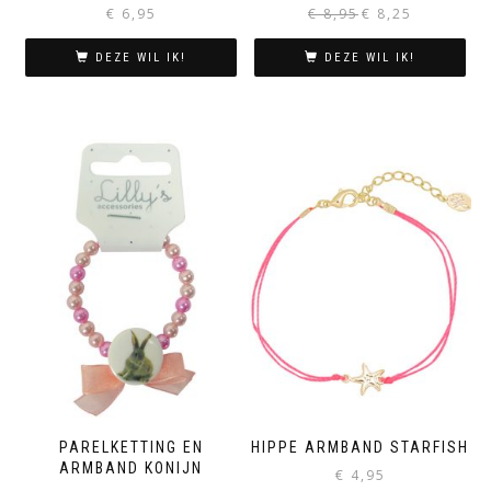
Oorspronkelijke
Huidige
€
6,95
€
8,95
€
8,25
prijs
prijs
was:
is:
DEZE WIL IK!
DEZE WIL IK!
€ 8,95.
€ 8,25.
PARELKETTING EN
HIPPE ARMBAND STARFISH
ARMBAND KONIJN
€
4,95