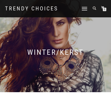
TRENDY CHOICES
SCHAKEL
0
TUSSEN
MENU
WINTER/KERST