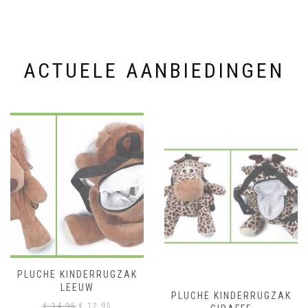
ACTUELE AANBIEDINGEN
PLUCHE KINDERRUGZAK
LEEUW
PLUCHE KINDERRUGZAK
Oorspronkelijke
Huidige
€
14,95
€
12,95