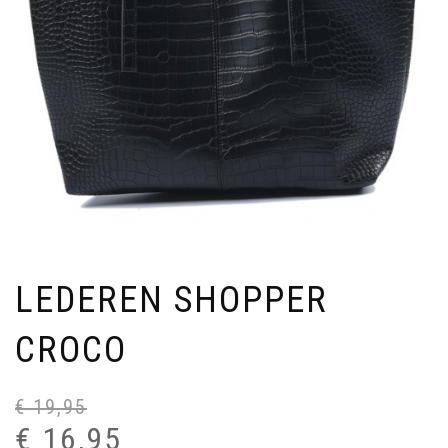
LEDEREN SHOPPER
CROCO
€
19,95
Oo
Hu
pri
pri
€
16,95