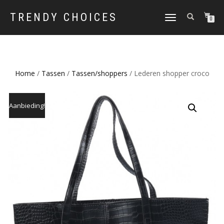
TRENDY CHOICES
SCHAKEL
0
TUSSEN
MENU
Home
/
Tassen
/
Tassen/shoppers
/ Lederen shopper croco
Aanbieding!