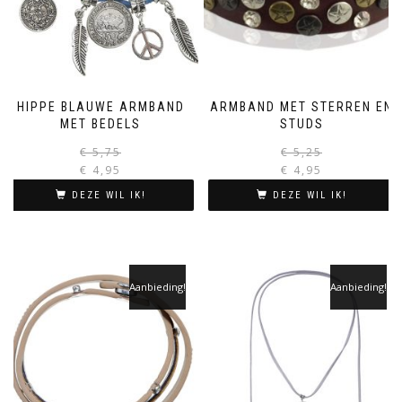
HIPPE BLAUWE ARMBAND
ARMBAND MET STERREN EN
MET BEDELS
STUDS
Oorspronkelijke
Huidige
€
5,75
€
5,25
prijs
prijs
€
4,95
€
4,95
was:
is:
i
DEZE WIL IK!
DEZE WIL IK!
€ 5,75.
€ 4,95.
Aanbieding!
Aanbieding!