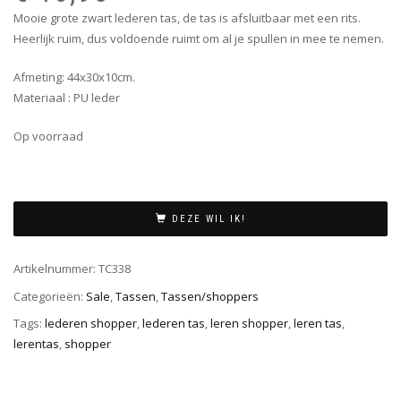
wa
is:
Mooie grote zwart lederen tas, de tas is afsluitbaar met een rits.
€ 
€ 
Heerlijk ruim, dus voldoende ruimt om al je spullen in mee te nemen.
Afmeting: 44x30x10cm.
Materiaal : PU leder
Op voorraad
DEZE WIL IK!
Artikelnummer:
TC338
Categorieën:
Sale
,
Tassen
,
Tassen/shoppers
Tags:
lederen shopper
,
lederen tas
,
leren shopper
,
leren tas
,
lerentas
,
shopper