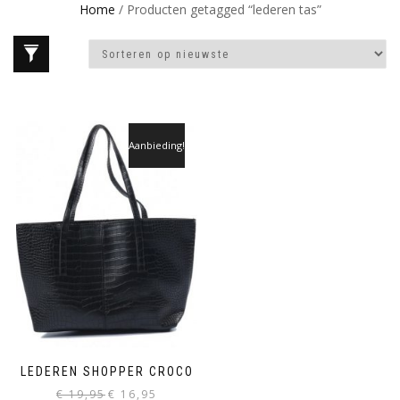
Home
/ Producten getagged “lederen tas”
Aanbieding!
LEDEREN SHOPPER CROCO
Oorspronkelijke
Huidige
€
19,95
€
16,95