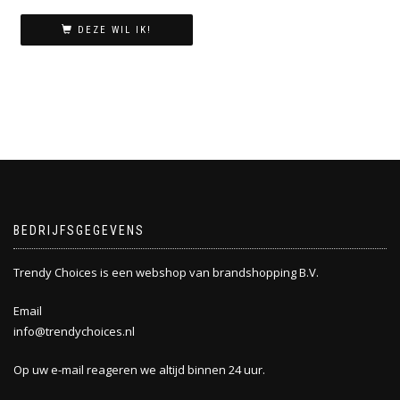
prijs
prijs
was:
is:
DEZE WIL IK!
€ 19,95.
€ 16,95.
BEDRIJFSGEGEVENS
Trendy Choices is een webshop van brandshopping B.V.
Email
info@trendychoices.nl
Op uw e-mail reageren we altijd binnen 24 uur.