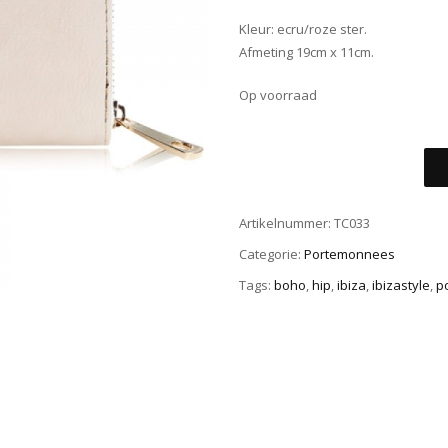
Kleur: ecru/roze ster.
Afmeting 19cm x 11cm.
Op voorraad
Artikelnummer:
TC033
Categorie:
Portemonnees
Tags:
boho
,
hip
,
ibiza
,
ibizastyle
,
p