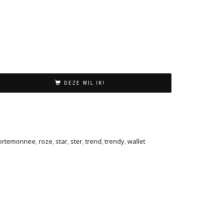
DEZE WIL IK!
ortemonnee
,
roze
,
star
,
ster
,
trend
,
trendy
,
wallet