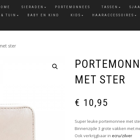
HOME
SIERADEN
PORTEMONNEES
TASSEN
SJA
 & TUIN
BABY EN KIND
KIDS
HAARACCESSOIRES
met ster
PORTEMONNE
MET STER
€
10,95
Super leuke portemonnee met ste
Binnenzijde 3 grote vakken met me
Ook verkrijgbaar in
ecru/zilver