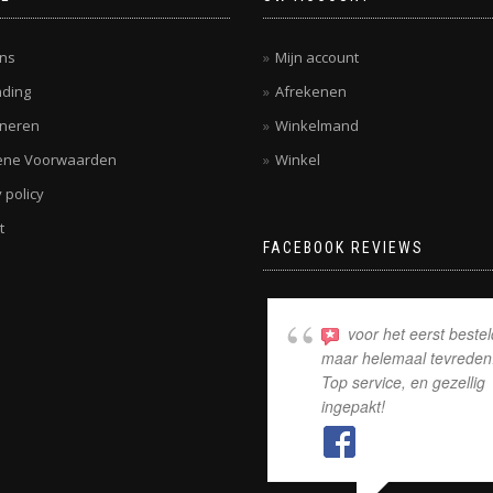
ns
Mijn account
ding
Afrekenen
rneren
Winkelmand
ene Voorwaarden
Winkel
 policy
t
FACEBOOK REVIEWS
voor het eerst bestel
maar helemaal tevreden
Top service, en gezellig
ingepakt!