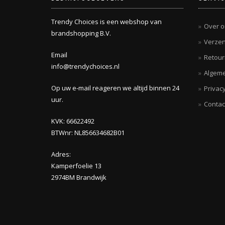
Trendy Choices is een webshop van
Over o
brandshopping B.V.
Verzen
Email
Retou
info@trendychoices.nl
Algem
Op uw e-mail reageren we altijd binnen 24
Privacy
uur.
Contac
KVK: 66622492
BTWnr: NL856634682B01
Adres:
Kamperfoelie 13
2974BM Brandwijk