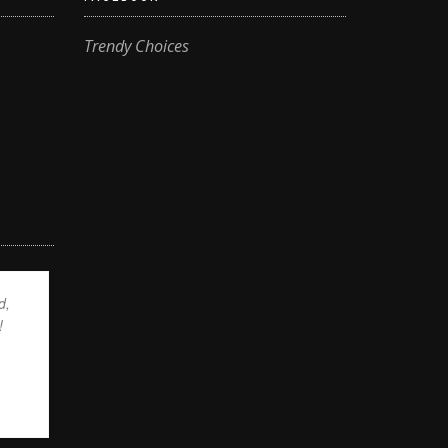
Trendy Choices
d,
!