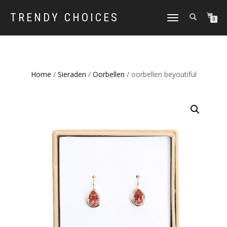
TRENDY CHOICES
SCHAKEL
0
TUSSEN
MENU
Home
/
Sieraden
/
Oorbellen
/ oorbellen beyoutiful