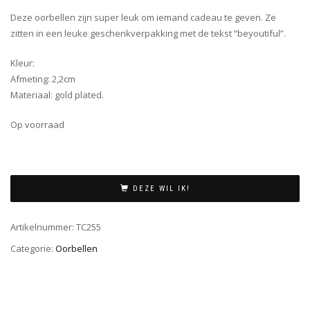
Deze oorbellen zijn super leuk om iemand cadeau te geven. Ze
zitten in een leuke geschenkverpakking met de tekst “beyoutiful”.
Kleur:
Afmeting: 2,2cm
Materiaal: gold plated.
Op voorraad
DEZE WIL IK!
Artikelnummer:
TC255
Categorie:
Oorbellen