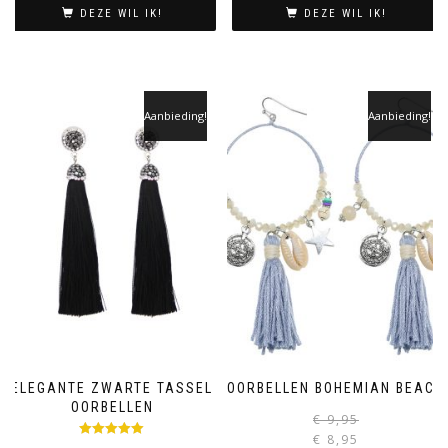
was:
is:
i
DEZE WIL IK!
DEZE WIL IK!
€ 7,95.
€ 6,95.
Aanbieding!
Aanbieding!
ELEGANTE ZWARTE TASSEL
OORBELLEN BOHEMIAN BEACH
OORBELLEN
€
9,95
€
8,95
Gewaardeerd