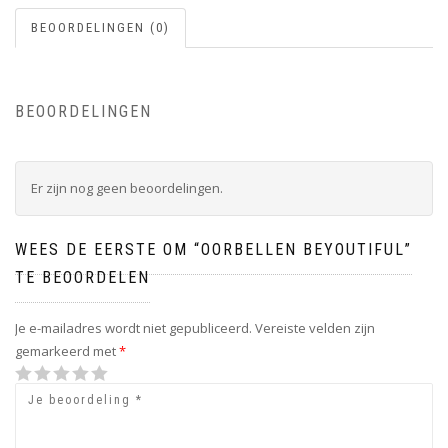
BEOORDELINGEN (0)
BEOORDELINGEN
Er zijn nog geen beoordelingen.
WEES DE EERSTE OM “OORBELLEN BEYOUTIFUL”
TE BEOORDELEN
Je e-mailadres wordt niet gepubliceerd.
Vereiste velden zijn
gemarkeerd met
*
1
2 van
3 van de
4 van de 5
5 van de 5
van
de 5
5 sterren
sterren
sterren
de
sterren
5