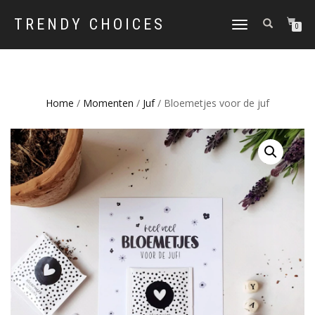
TRENDY CHOICES
SCHAKEL
0
TUSSEN
MENU
Home
/
Momenten
/
Juf
/ Bloemetjes voor de juf