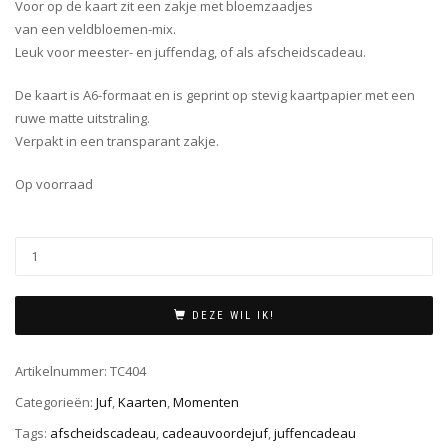
Voor op de kaart zit een zakje met bloemzaadjes
van een veldbloemen-mix.
Leuk voor meester- en juffendag, of als afscheidscadeau.
De kaart is A6-formaat en is geprint op stevig kaartpapier met een
ruwe matte uitstraling.
Verpakt in een transparant zakje.
Op voorraad
DEZE WIL IK!
Artikelnummer:
TC404
Categorieën:
Juf
,
Kaarten
,
Momenten
Tags:
afscheidscadeau
,
cadeauvoordejuf
,
juffencadeau