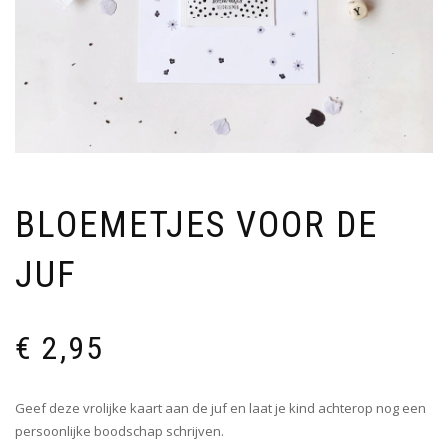
BLOEMETJES VOOR DE
JUF
€
2,95
Geef deze vrolijke kaart aan de juf en laat je kind achterop nog een
persoonlijke boodschap schrijven.