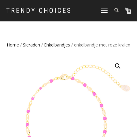
TRENDY CHOICES
SCHAKEL
0
TUSSEN
MENU
Home
/
Sieraden
/
Enkelbandjes
/ enkelbandje met roze kralen