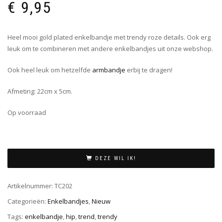
€
9,95
Heel mooi gold plated enkelbandje met trendy roze details. Ook erg
leuk om te combineren met andere enkelbandjes uit onze webshop.
Ook heel leuk om hetzelfde
armbandje
erbij te dragen!
Afmeting: 22cm x 5cm.
Op voorraad
DEZE WIL IK!
Artikelnummer:
TC202
Categorieën:
Enkelbandjes
,
Nieuw
Tags:
enkelbandje
,
hip
,
trend
,
trendy