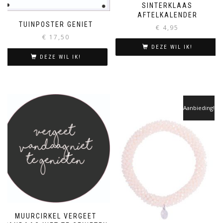
SINTERKLAAS
AFTELKALENDER
TUINPOSTER GENIET
€
4,95
€
17,50
DEZE WIL IK!
DEZE WIL IK!
Aanbieding!
MUURCIRKEL VERGEET