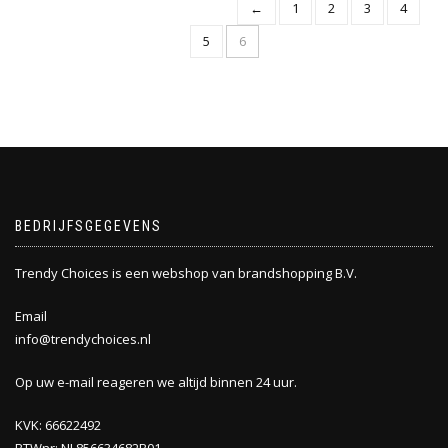
←
1
2
3
4
5
6
BEDRIJFSGEGEVENS
Trendy Choices is een webshop van brandshopping B.V.
Email
info@trendychoices.nl
Op uw e-mail reageren we altijd binnen 24 uur.
KVK: 66622492