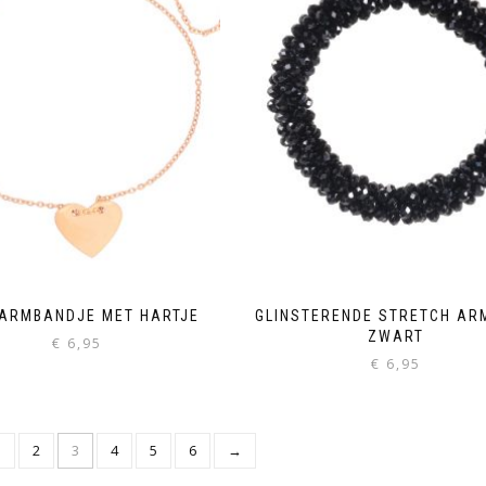
 ARMBANDJE MET HARTJE
GLINSTERENDE STRETCH AR
ZWART
€
6,95
€
6,95
1
2
3
4
5
6
→