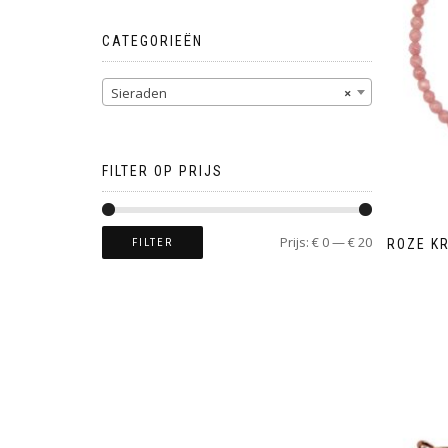
CATEGORIEËN
Sieraden
×
FILTER OP PRIJS
Prijs:
€ 0
—
€ 20
FILTER
ROZE K