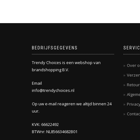
BEDRIJFSGEGEVENS
SERVI
Trendy Choices is een webshop van
Over o
brandshopping B.V.
Verzen
Email
Retou
info@trendychoices.nl
Algem
Op uw e-mail reageren we altijd binnen 24
Privacy
uur.
Contac
KVK: 66622492
BTWnr: NL856634682B01