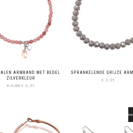
RALEN ARMBAND MET BEDEL
SPRANKELENDE GRIJZE AR
ZILVERKLEUR
€
3,95
Oorspronkelijke
Huidige
€
7,95
€
6,95
prijs
prijs
was:
is:
€ 7,95.
€ 6,95.
Aa