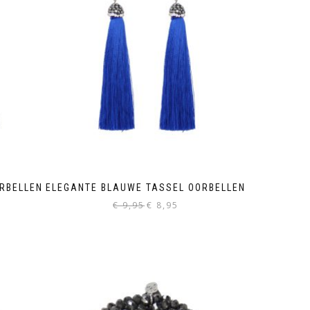
RBELLEN
ELEGANTE BLAUWE TASSEL OORBELLEN
Oorspronkelijke
Huidige
€
9,95
€
8,95
ke
e
prijs
prijs
was:
is:
€ 9,95.
€ 8,95.