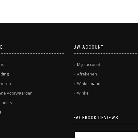
CE
UW ACCOUNT
ns
Mijn account
ding
Afrekenen
rneren
Winkelmand
ene Voorwaarden
Winkel
 policy
t
FACEBOOK REVIEWS