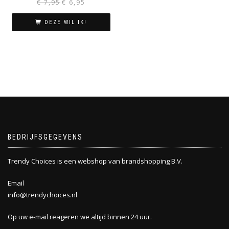
Oorspronkelijke
Huidige
€
7,95
€
6,95
prijs
prijs
was:
is:
DEZE WIL IK!
€ 7,95.
€ 6,95.
BEDRIJFSGEGEVENS
Trendy Choices is een webshop van brandshopping B.V.
Email
info@trendychoices.nl
Op uw e-mail reageren we altijd binnen 24 uur.