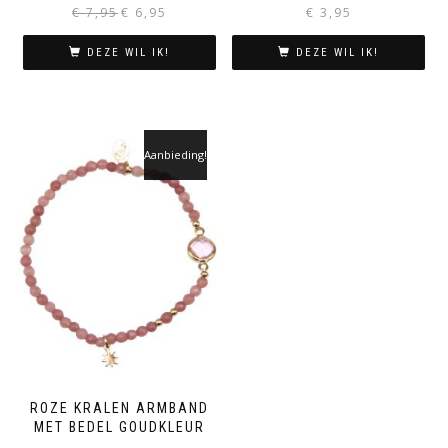
Oorspronkelijke
Huidige
€
7,95
€
6,95
€
3,95
prijs
prijs
was:
is:
DEZE WIL IK!
DEZE WIL IK!
€ 7,95.
€ 6,95.
Aanbieding!
ROZE KRALEN ARMBAND
MET BEDEL GOUDKLEUR