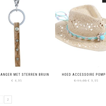
ANGER MET STERREN BRUIN
HOED ACCESSOIRE POM
Oorspronkelij
Huidi
€
4,95
€
11,95
€
9,95
prijs
prijs
was:
is:
€ 11,95.
€ 9,95
1
2