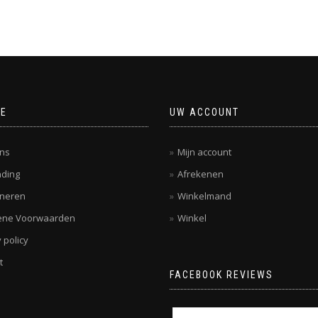
CE
UW ACCOUNT
ns
Mijn account
ding
Afrekenen
rneren
Winkelmand
ene Voorwaarden
Winkel
 policy
t
FACEBOOK REVIEWS