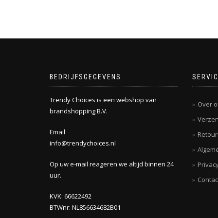
BEDRIJFSGEGEVENS
SERVI
Trendy Choices is een webshop van
Over o
brandshopping B.V.
Verzen
Email
Retou
info@trendychoices.nl
Algem
Op uw e-mail reageren we altijd binnen 24
Privacy
uur.
Contac
KVK: 66622492
BTWnr: NL856634682B01