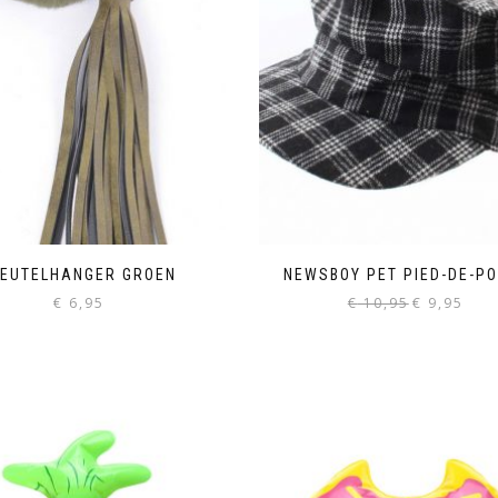
LEUTELHANGER GROEN
NEWSBOY PET PIED-DE-P
Oorspronkelij
Huidi
€
6,95
€
10,95
€
9,95
prijs
prijs
was:
is:
€ 10,95.
€ 9,95