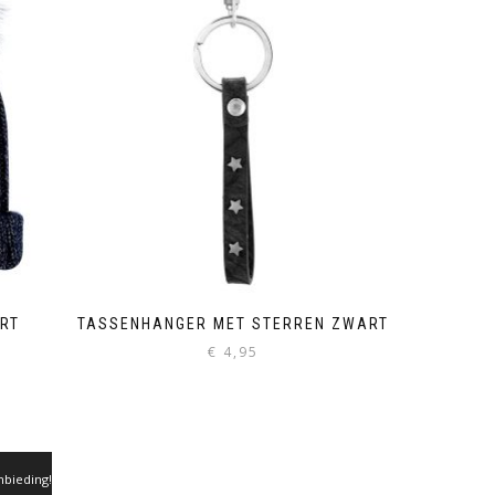
RT
TASSENHANGER MET STERREN ZWART
€
4,95
nbieding!